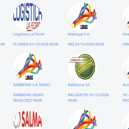
Logística La Florid
Mainque S.A.
Ove
:00
FLORIDA 01/12/2026 00:00
MQ 01/12/2026 00:00
OWL
RABBIONE S.A. DEMO
Rabbione SA
Rod
RABBIONE-DEMO
RALOGISTIC 01/12/2026
TR 
06/02/2027 00:00
00:00
00: